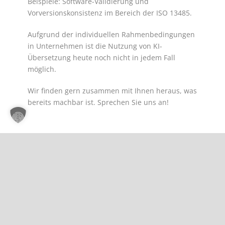
Beispiele: Software-Validierung und
Vorversionskonsistenz im Bereich der ISO 13485.
Aufgrund der individuellen Rahmenbedingungen
in Unternehmen ist die Nutzung von KI-
Übersetzung heute noch nicht in jedem Fall
möglich.
Wir finden gern zusammen mit Ihnen heraus, was
bereits machbar ist. Sprechen Sie uns an!
Share Post:
Wir feiern heute Diversity-Tag der Charta
der Vielfalt
Unser Sommer-Spezial: Berlin abseits der