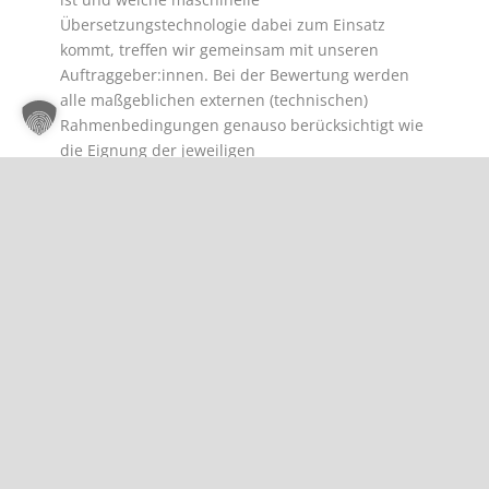
Übersetzungstechnologie dabei zum Einsatz
kommt, treffen wir gemeinsam mit unseren
Auftraggeber:innen. Bei der Bewertung werden
alle maßgeblichen externen (technischen)
Rahmenbedingungen genauso berücksichtigt wie
die Eignung der jeweiligen
Übersetzungstechnologie für den konkreten
Inhaltstyp.
Für einen schnellen Überblick finden Sie
nachstehend eine Tabelle aller Workflows mit
Informationen zu den enthaltenen Leistungen,
den möglichen Einsparungen sowie den
jeweiligen Konformitäts- und Qualitätsaspekten: