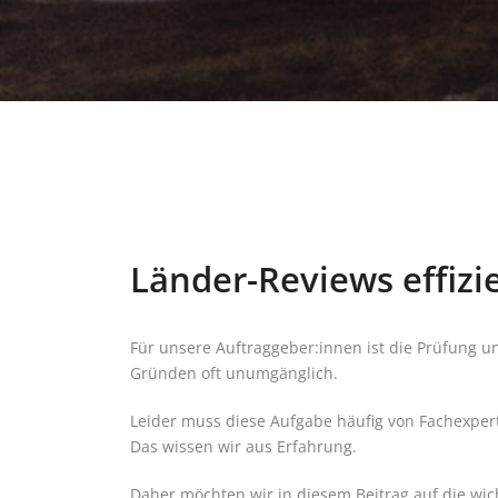
Länder-Reviews effizie
Für unsere Auftraggeber:innen ist die Prüfung u
Gründen oft unumgänglich.
Leider muss diese Aufgabe häufig von Fachexper
Das wissen wir aus Erfahrung.
Daher möchten wir in diesem Beitrag auf die wi