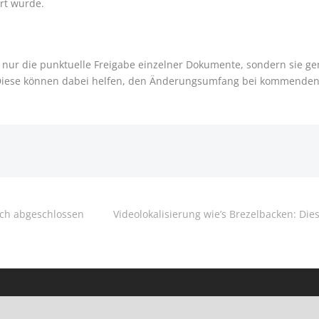
rt wurde.
t nur die punktuelle Freigabe einzelner Dokumente, sondern sie g
. Diese können dabei helfen, den Änderungsumfang bei kommenden
ich abgeschlossen
Videolokalisierung wie’s Brezelbacken: Di
Ansprechpartner Neukunden
An