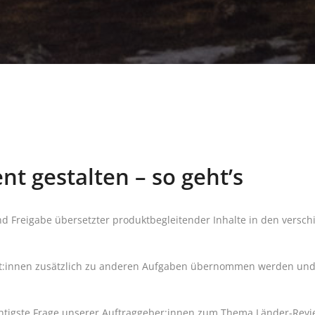
nt gestalten – so geht’s
nd Freigabe übersetzter produktbegleitender Inhalte in den versc
t:innen zusätzlich zu anderen Aufgaben übernommen werden und is
chtigste Frage unserer Auftraggeber:innen zum Thema Länder-Rev