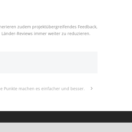
enerieren zudem projektübergreifendes Feedback,
 Länder-Reviews immer weiter zu reduzieren.
ese Punkte machen es einfacher und besser.
schrift