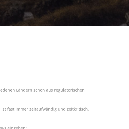
hiedenen Ländern schon aus regulatorischen
t fast immer zeitaufwändig und zeitkritisch.
iews eingehen: