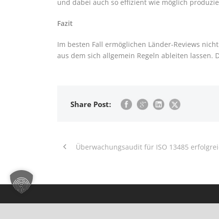
und dabei auch so effizient wie möglich produzie
Fazit
Im besten Fall ermöglichen Länder-Reviews nich
aus dem sich allgemein Regeln ableiten lassen
Share Post:
Überwachungsaudit für ISO 13485 erfolgre
Über uns