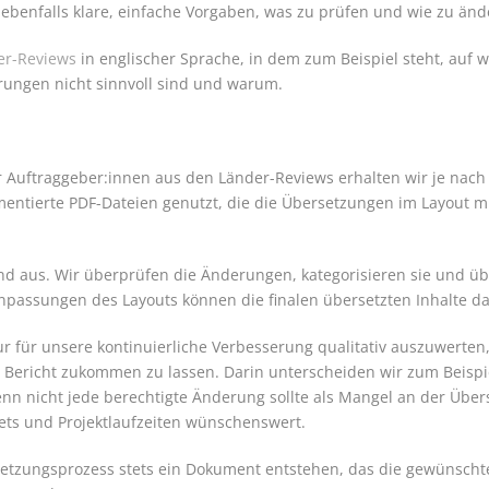
w ebenfalls klare, einfache Vorgaben, was zu prüfen und wie zu än
er-Reviews
in englischer Sprache, in dem zum Beispiel steht, auf
ungen nicht sinnvoll sind und warum.
uftraggeber:innen aus den Länder-Reviews erhalten wir je nach 
entierte PDF-Dateien genutzt, die die Übersetzungen im Layout mi
 aus. Wir überprüfen die Änderungen, kategorisieren sie und übert
npassungen des Layouts können die finalen übersetzten Inhalte da
nur für unsere kontinuierliche Verbesserung qualitativ auszuwerte
n) Bericht zukommen zu lassen. Darin unterscheiden wir zum Beisp
nn nicht jede berechtigte Änderung sollte als Mangel an der Übe
gets und Projektlaufzeiten wünschenswert.
rsetzungsprozess stets ein Dokument entstehen, das die gewünscht