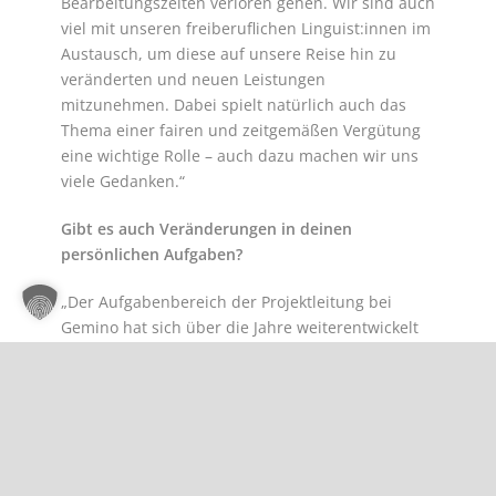
Bearbeitungszeiten verloren gehen. Wir sind auch
viel mit unseren freiberuflichen Linguist:innen im
Austausch, um diese auf unsere Reise hin zu
veränderten und neuen Leistungen
mitzunehmen. Dabei spielt natürlich auch das
Thema einer fairen und zeitgemäßen Vergütung
eine wichtige Rolle – auch dazu machen wir uns
viele Gedanken.“
Gibt es auch Veränderungen in deinen
persönlichen Aufgaben?
„Der Aufgabenbereich der Projektleitung bei
Gemino hat sich über die Jahre weiterentwickelt
und stark verändert. Mit Wachstum und
Komplexität mussten die Aufgaben und
Zuständigkeiten angepasst werden. Wo ich früher
noch für meine Projekte die technische
Vorbereitung, die Qualitätssicherung und den
Fremdsprachensatz übernommen habe, gibt es