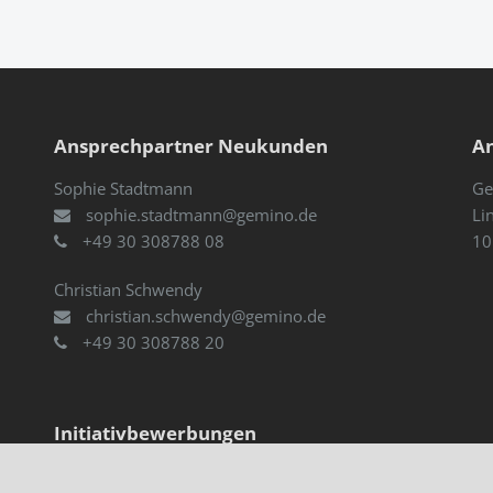
Ansprechpartner Neukunden
An
Sophie Stadtmann
Ge
sophie.stadtmann@gemino.de
Li
+49 30 308788 08
10
Christian Schwendy
n
christian.schwendy@gemino.de
+49 30 308788 20
Initiativbewerbungen
Informationen zu unseren aktuellen