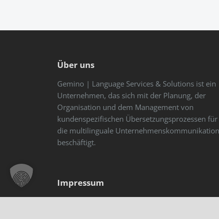
Über uns
Gemino | Language Services & Solutions ist ein
Unternehmen, das sich mit der Planung, der
Organisation und dem Management von
kundenspezifischen Übersetzungsprozessen für
die multilinguale Unternehmenskommunikatio
beschäftigt.
Impressum
Gemino GmbH
Amtsgericht Charlottenburg