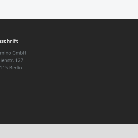
schrift
mino GmbH
nienstr. 127
115 Berlin