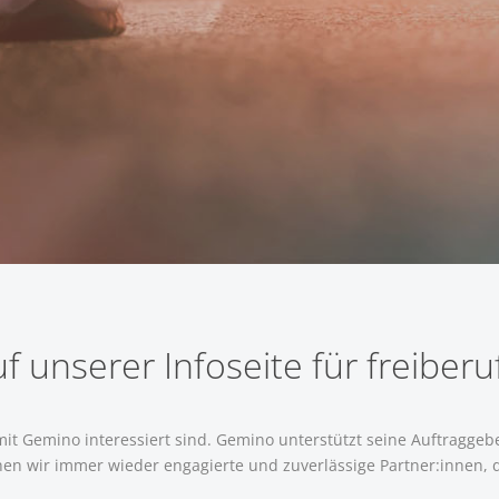
 unserer Infoseite für freiberuf
it Gemino interessiert sind. Gemino unterstützt seine Auftraggebe
n wir immer wieder engagierte und zuverlässige Partner:innen, d