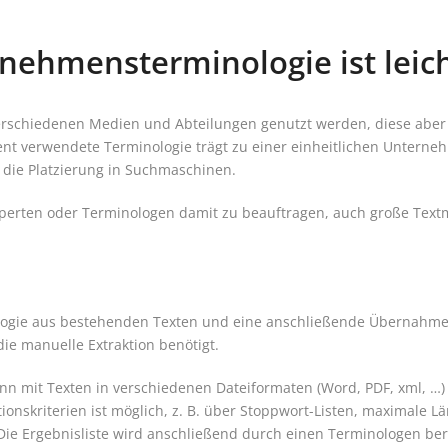
ehmens­terminologie ist leic
rschiedenen Medien und Abteilungen genutzt werden, diese aber b
uent verwendete Terminologie trägt zu einer einheitlichen Untern
 die Platzierung in Suchmaschinen.
experten oder Terminologen damit zu beauftragen, auch große Tex
nologie aus bestehenden Texten und eine anschließende Übernahme
die manuelle Extraktion benötigt.
nn mit Texten in verschiedenen Dateiformaten (Word, PDF, xml, …) 
ionskriterien ist möglich, z. B. über Stoppwort-Listen, maximale 
 Die Ergebnisliste wird anschließend durch einen Terminologen be