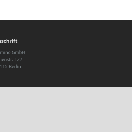
schrift
mino GmbH
nienstr. 127
115 Berlin