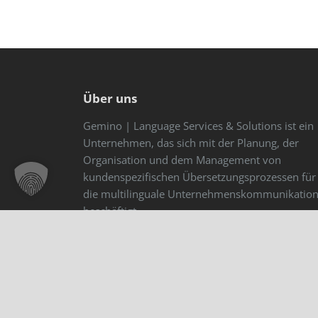
Über uns
Gemino | Language Services & Solutions ist ein
Unternehmen, das sich mit der Planung, der
Organisation und dem Management von
kundenspezifischen Übersetzungsprozessen für
die multilinguale Unternehmenskommunikatio
beschäftigt.
Impressum
Gemino GmbH
Amtsgericht Charlottenburg