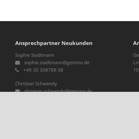
Ansprechpartner Neukunden
An
Sophie Stadtmann
Ge
sophie.stadtmann@gemino.de
Li
+49 30 308788 08
10
Christian Schwendy
n
christian.schwendy@gemino.de
+49 30 308788 20
Initiativbewerbungen
Informationen zu unseren aktuellen