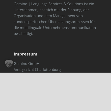
Gemino | Language Services & Solutions ist ein
Unternehmen, das sich mit der Planung, der
Organisation und dem Management von
kundenspezifischen Übersetzungsprozessen für
die multilinguale Unternehmenskommunikation
beschäftigt.
Impressum
Gemino GmbH
Amtsgericht Charlottenburg
HRB 167221 B
UST-ID: DE813251136
Impressum
|
Datenschutzerklärung
Digitale Barrierefreiheit