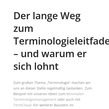
Der lange Weg
zum
Terminologieleitfad
– und warum er
sich lohnt
Zum großen Thema „Terminologie“ machen wir
uns an dieser Stelle regelmäßig Gedanken. Zum
Beispiel mit unseren Ideen zum
Minimalen
Terminologiemanagement
oder auch mit
TermCloud
. Ein weiterer Baustein im