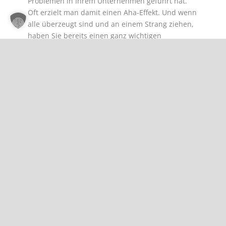
Problemen in Ihrem Unternehmen geführt hat.
Oft erzielt man damit einen Aha-Effekt. Und wenn
alle überzeugt sind und an einem Strang ziehen,
haben Sie bereits einen ganz wichtigen
Meilenstein erreicht.
Dann geht es in die Detailarbeit. Angefangen bei
der Entstehung Ihrer Unternehmensfachbegriffe
sind u. a. die Fragen zu klären: Wo überall im
Unternehmen entstehen neue Fachbegriffe? Nach
welchen Regeln werden neue Fachbegriffe
erstellt? Wer erstellt diese und wie soll die
Freigabe ablaufen? Wie und wo werden die
Fachbegriffe gesammelt und kommuniziert? Wie
wird die Einhaltung der Regeln geprüft? Wer
übersetzt die Fachbegriffe in die
Unternehmenssprachen und wer gibt sie frei?
Was muss eine Software können, die dieses
Vorhaben unterstützt?