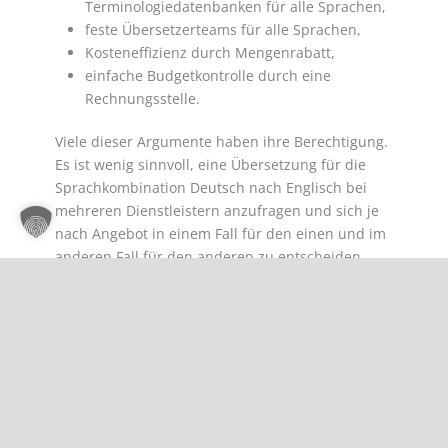
Terminologiedatenbanken für alle Sprachen,
feste Übersetzerteams für alle Sprachen,
Kosteneffizienz durch Mengenrabatt,
einfache Budgetkontrolle durch eine
Rechnungsstelle.
Viele dieser Argumente haben ihre Berechtigung.
Es ist wenig sinnvoll, eine Übersetzung für die
Sprachkombination Deutsch nach Englisch bei
mehreren Dienstleistern anzufragen und sich je
nach Angebot in einem Fall für den einen und im
anderen Fall für den anderen zu entscheiden.
Das führt zu schwankender Übersetzungsqualität,
abweichender Terminologie und auf lange Sicht
sinkt die Wiederverwendbarkeit aus dem
Translation Memory.
Allerdings gibt es auch Gründe für eine
Zusammenarbeit mit mehreren Partnern: