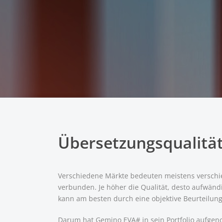
Übersetzungs­qualität
Verschiedene Märkte bedeuten meistens verschie
verbunden. Je höher die Qualität, desto aufwänd
kann am besten durch eine objektive Beurteilung
Darum hat Gemino EVA# in sein Portfolio aufgen