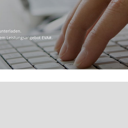
unterladen.
erem Leistungsangebot EVA#.
Ansprechpartner Neukunden
An