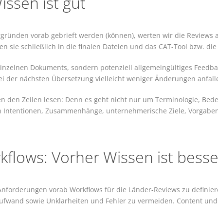
issen ist gut
ergründen vorab gebrieft werden (können), werten wir die Reviews 
n sie schließlich in die finalen Dateien und das CAT-Tool bzw. di
s einzelnen Dokuments, sondern potenziell allgemeingültiges Feedb
ei der nächsten Übersetzung vielleicht weniger Änderungen anfall
n den Zeilen lesen: Denn es geht nicht nur um Terminologie, Bed
h Intentionen, Zusammenhänge, unternehmerische Ziele, Vorgabe
rkflows: Vorher Wissen ist besse
Anforderungen vorab Workflows für die Länder-Reviews zu definier
ufwand sowie Unklarheiten und Fehler zu vermeiden. Content und