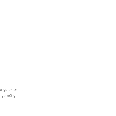
ngstextes ist
nge nötig.