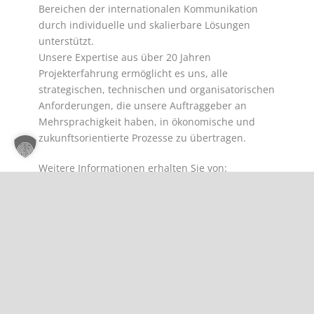
Bereichen der internationalen Kommunikation
durch individuelle und skalierbare Lösungen
unterstützt.
Unsere Expertise aus über 20 Jahren
Projekterfahrung ermöglicht es uns, alle
strategischen, technischen und organisatorischen
Anforderungen, die unsere Auftraggeber an
Mehrsprachigkeit haben, in ökonomische und
zukunftsorientierte Prozesse zu übertragen.
Weitere Informationen erhalten Sie von:
Sophie Stadtmann
Beratung Übersetzung & Lokalisierung
Gemino GmbH
Theresienstraße 73
80333 München
Telefon: 089 542747 30
E-Mail:
tekom@gemino.de