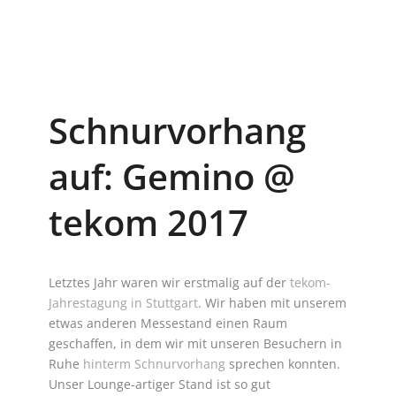
Schnurvorhang
auf: Gemino @
tekom 2017
Letztes Jahr waren wir erstmalig auf der
tekom-
Jahrestagung in Stuttgart
. Wir haben mit unserem
etwas anderen Messestand einen Raum
geschaffen, in dem wir mit unseren Besuchern in
Ruhe
hinterm Schnurvorhang
sprechen konnten.
Unser Lounge-artiger Stand ist so gut